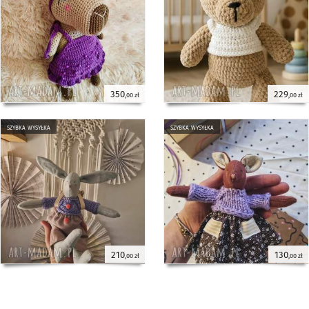
350
229
,00 zł
,00 zł
szybka wysyłka
szybka wysyłka
210
130
,00 zł
,00 zł