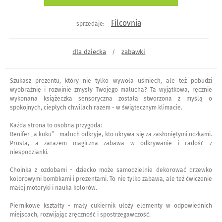
Filcovnia
sprzedaje:
dla dziecka
zabawki
/
Szukasz prezentu, który nie tylko wywoła uśmiech, ale też pobudzi
wyobraźnię i rozwinie zmysły Twojego malucha? Ta wyjątkowa, ręcznie
wykonana książeczka sensoryczna została stworzona z myślą o
spokojnych, ciepłych chwilach razem - w świątecznym klimacie.
Każda strona to osobna przygoda:
Renifer „a kuku” - maluch odkryje, kto ukrywa się za zasłoniętymi oczkami.
Prosta, a zarazem magiczna zabawa w odkrywanie i radość z
niespodzianki.
Choinka z ozdobami - dziecko może samodzielnie dekorować drzewko
kolorowymi bombkami i prezentami. To nie tylko zabawa, ale też ćwiczenie
małej motoryki i nauka kolorów.
Piernikowe kształty - mały cukiernik ułoży elementy w odpowiednich
miejscach, rozwijając zręczność i spostrzegawczość.