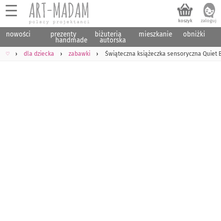
☰
nowości
prezenty
biżuteria
mieszkanie
obniżki
handmade
autorska
♡
dla dziecka
zabawki
Świąteczna książeczka sensoryczna Quiet B