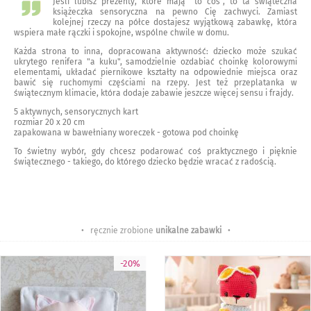
Jeśli lubisz prezenty, które mają "to coś", to ta świąteczna
książeczka sensoryczna na pewno Cię zachwyci. Zamiast
kolejnej rzeczy na półce dostajesz wyjątkową zabawkę, która
wspiera małe rączki i spokojne, wspólne chwile w domu.
Każda strona to inna, dopracowana aktywność: dziecko może szukać
ukrytego renifera "a kuku", samodzielnie ozdabiać choinkę kolorowymi
elementami, układać piernikowe kształty na odpowiednie miejsca oraz
bawić się ruchomymi częściami na rzepy. Jest też przeplatanka w
świątecznym klimacie, która dodaje zabawie jeszcze więcej sensu i frajdy.
5 aktywnych, sensorycznych kart
rozmiar 20 x 20 cm
zapakowana w bawełniany woreczek - gotowa pod choinkę
To świetny wybór, gdy chcesz podarować coś praktycznego i pięknie
świątecznego - takiego, do którego dziecko będzie wracać z radością.
• ręcznie zrobione
unikalne zabawki
•
-20%