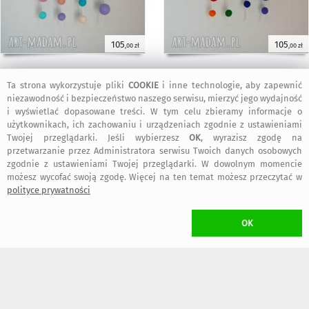
105
105
,00 zł
,00 zł
Ta strona wykorzystuje pliki
COOKIE
i inne technologie, aby zapewnić
KOSZT TRANSPORTU
niezawodność i bezpieczeństwo naszego serwisu, mierzyć jego wydajność
•
18,00 zł
(Kurier DPD)
i wyświetlać dopasowane treści. W tym celu zbieramy informacje o
•
13,00 zł
(Paczkomat inPost)
użytkownikach, ich zachowaniu i urządzeniach zgodnie z ustawieniami
dogodny typ przesyłki wybierzesz w trakcie składania zamówienia
Twojej przeglądarki. Jeśli wybierzesz
OK
, wyrazisz zgodę na
W przypadku zamawiania
więcej niż jednego
przedmiotu Projektanta
przetwarzanie przez Administratora serwisu Twoich danych osobowych
Filcovnia
naliczony zostanie
wyłącznie jeden koszt transportu
(przedmioty
zgodnie z ustawieniami Twojej przeglądarki. W dowolnym momencie
wysłane zostaną w jednej przesyłce)
możesz wycofać swoją zgodę. Więcej na ten temat możesz przeczytać w
polityce prywatności
ZWROT TOWARU
/ rozwiń
>
OK
WYKONANIE UMOWY
/ rozwiń
>
FAKTURY i RACHUNKI
/ rozwiń
>
OGÓLNE BEZPIECZEŃSTWO PRODUKTU (GPSR)
/ rozwiń
>