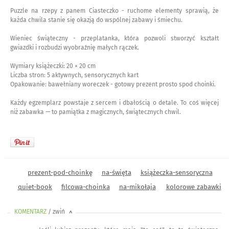
Puzzle na rzepy z panem Ciasteczko - ruchome elementy sprawią, że
każda chwila stanie się okazją do wspólnej zabawy i śmiechu.
Wieniec świąteczny - przeplatanka, która pozwoli stworzyć kształt
gwiazdki i rozbudzi wyobraźnię małych rączek.
Wymiary książeczki: 20 × 20 cm
Liczba stron: 5 aktywnych, sensorycznych kart
Opakowanie: bawełniany woreczek - gotowy prezent prosto spod choinki.
Każdy egzemplarz powstaje z sercem i dbałością o detale. To coś więcej
niż zabawka — to pamiątka z magicznych, świątecznych chwil.
prezent-pod-choinkę
na-święta
książeczka-sensoryczna
quiet-book
filcowa-choinka
na-mikołaja
kolorowe zabawki
KOMENTARZ
/ zwiń
<