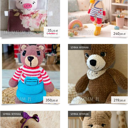
35
,20 zł
44
240
,00 zł
,00 zł
szybka wysyłka
350
219
,00 zł
,00 zł
szybka wysyłka
szybka wysyłka