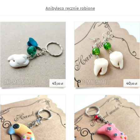
Anibyleco ręcznie robione
45
40
,00 zł
,00 zł