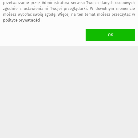
przetwarzanie przez Administratora serwisu Twoich danych osobowych
zgodnie z ustawieniami Twojej przeglądarki. W dowolnym momencie
możesz wycofać swoją zgodę. Więcej na ten temat możesz przeczytać w
polityce prywatności
55
55
,00 zł
,00 zł
OK
KOSZT TRANSPORTU
•
16,50 zł
(Paczkomat inPost)
W przypadku zamawiania
więcej niż jednego
przedmiotu Projektanta
Anibyleco
naliczony zostanie
wyłącznie jeden koszt transportu
(przedmioty wysłane zostaną w jednej przesyłce)
ZWROT TOWARU
/ rozwiń
>
WYKONANIE UMOWY
/ rozwiń
>
FAKTURY i RACHUNKI
/ rozwiń
>
OGÓLNE BEZPIECZEŃSTWO PRODUKTU (GPSR)
/ rozwiń
>