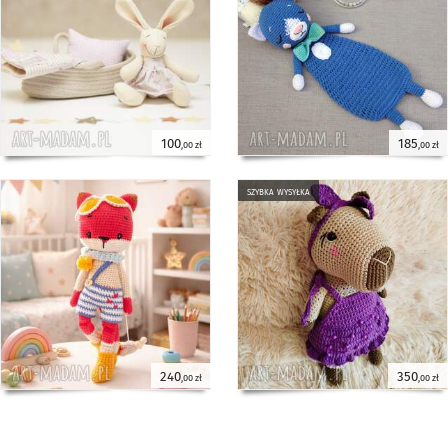
100
185
,00 zł
,00 zł
szybka wysyłka
240
350
,00 zł
,00 zł