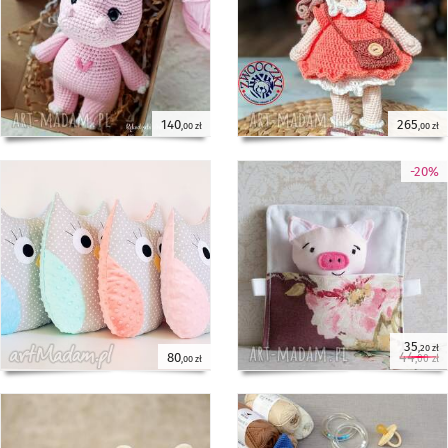
140
265
,00 zł
,00 zł
-20%
35
,20 zł
44
80
,00 zł
,00 zł