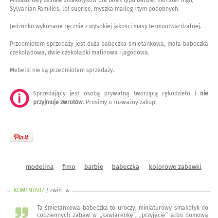
Sylvanian Families, lol suprise, myszka maileg i tym podobnych.
Jedzonko wykonane ręcznie z wysokiej jakości masy termoutwardzalnej.
Przedmiotem sprzedaży jest duża babeczka śmietankowa, mała babeczka
czekoladowa, dwie czekoladki malinowa i jagodowa.
Mebelki nie są przedmiotem sprzedaży.
Sprzedający jest osobą prywatną tworzącą rękodzieło i
nie
przyjmuje zwrotów
. Prosimy o rozważny zakup!
modelina
fimo
barbie
babeczka
kolorowe zabawki
KOMENTARZ
/ zwiń
<
Ta śmietankowa babeczka to uroczy, miniaturowy smakołyk do
codziennych zabaw w „kawiarenkę”, „przyjęcie” albo domową