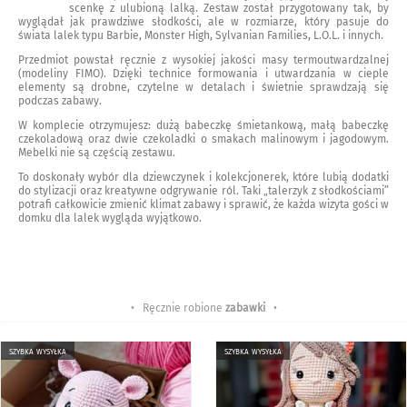
scenkę z ulubioną lalką. Zestaw został przygotowany tak, by
wyglądał jak prawdziwe słodkości, ale w rozmiarze, który pasuje do
świata lalek typu Barbie, Monster High, Sylvanian Families, L.O.L. i innych.
Przedmiot powstał ręcznie z wysokiej jakości masy termoutwardzalnej
(modeliny FIMO). Dzięki technice formowania i utwardzania w cieple
elementy są drobne, czytelne w detalach i świetnie sprawdzają się
podczas zabawy.
W komplecie otrzymujesz: dużą babeczkę śmietankową, małą babeczkę
czekoladową oraz dwie czekoladki o smakach malinowym i jagodowym.
Mebelki nie są częścią zestawu.
To doskonały wybór dla dziewczynek i kolekcjonerek, które lubią dodatki
do stylizacji oraz kreatywne odgrywanie ról. Taki „talerzyk z słodkościami”
potrafi całkowicie zmienić klimat zabawy i sprawić, że każda wizyta gości w
domku dla lalek wygląda wyjątkowo.
• Ręcznie robione
zabawki
•
szybka wysyłka
szybka wysyłka