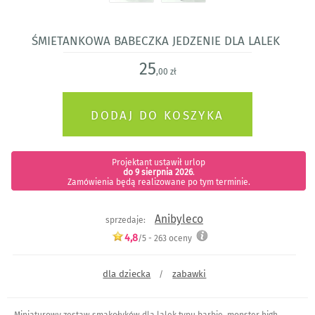
śmietankowa babeczka jedzenie dla lalek
25
,00 zł
Projektant ustawił urlop
do 9 sierpnia 2026
.
Zamówienia będą realizowane po tym terminie.
Anibyleco
sprzedaje:
4,8
/5 -
263
oceny
dla dziecka
zabawki
/
Miniaturowy zestaw smakołyków dla lalek typu barbie, monster high,