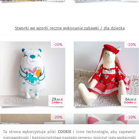
Stworki we wzorki ręczne wykonanie zabawki / dla dziecka
-20%
-20%
29
64
,60 zł
,00 zł
37
80
,00 zł
,00 zł
-20%
-20%
Ta strona wykorzystuje pliki
COOKIE
i inne technologie, aby zapewnić
niezawodność i bezpieczeństwo naszego serwisu, mierzyć jego wydajność