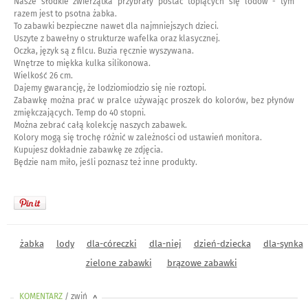
Nasze słodkie zwierzątka przybrały postać topiących się lodów - tym
razem jest to psotna żabka.
To zabawki bezpieczne nawet dla najmniejszych dzieci.
Uszyte z bawełny o strukturze wafelka oraz klasycznej.
Oczka, język są z filcu. Buzia ręcznie wyszywana.
Wnętrze to miękka kulka silikonowa.
Wielkość 26 cm.
Dajemy gwarancję, że lodziomiodzio się nie roztopi.
Zabawkę można prać w pralce używając proszek do kolorów, bez płynów
zmiękczających. Temp do 40 stopni.
Można zebrać całą kolekcję naszych zabawek.
Kolory mogą się trochę różnić w zależności od ustawień monitora.
Kupujesz dokładnie zabawkę ze zdjęcia.
Będzie nam miło, jeśli poznasz też inne produkty.
żabka
lody
dla-córeczki
dla-niej
dzień-dziecka
dla-synka
zielone zabawki
brązowe zabawki
KOMENTARZ
/ zwiń
<