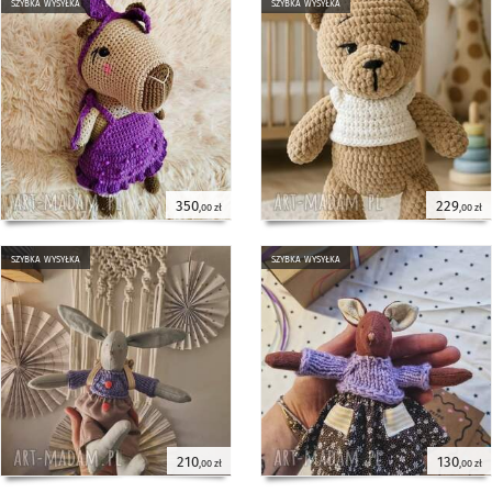
szybka wysyłka
szybka wysyłka
350
229
,00 zł
,00 zł
szybka wysyłka
szybka wysyłka
210
130
,00 zł
,00 zł