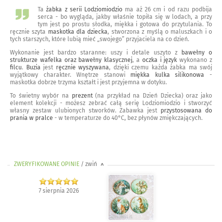
Ta
żabka z serii Lodziomiodzio
ma aż 26 cm i od razu podbija
serca - bo wygląda, jakby właśnie topiła się w lodach, a przy
tym jest po prostu słodka, miękka i gotowa do przytulania. To
ręcznie szyta
maskotka dla dziecka
, stworzona z myślą o maluszkach i o
tych starszych, które lubią mieć „swojego” przyjaciela na co dzień.
Wykonanie jest bardzo staranne: uszy i detale uszyto z
bawełny o
strukturze wafelka oraz bawełny klasycznej
, a
oczka i język
wykonano z
filcu
.
Buzia
jest
ręcznie wyszywana
, dzięki czemu każda żabka ma swój
wyjątkowy charakter. Wnętrze stanowi
miękka kulka silikonowa
-
maskotka dobrze trzyma kształt i jest przyjemna w dotyku.
To świetny wybór na
prezent
(na przykład na Dzień Dziecka) oraz jako
element kolekcji - możesz zebrać całą serię Lodziomiodzio i stworzyć
własny zestaw ulubionych stworków. Zabawka jest
przystosowana do
prania w pralce
- w temperaturze do 40°C, bez płynów zmiękczających.
ZWERYFIKOWANE OPINIE
/ zwiń
>
7 sierpnia 2026