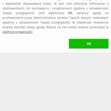
i wyświetlać dopasowane treści. W tym celu zbieramy informacje o
użytkownikach, ich zachowaniu i urządzeniach zgodnie z ustawieniami
Twojej przeglądarki. Jeśli wybierzesz
OK
, wyrazisz zgodę na
przetwarzanie przez Administratora serwisu Twoich danych osobowych
zgodnie z ustawieniami Twojej przeglądarki. W dowolnym momencie
40
32
,00 zł
,00 zł
możesz wycofać swoją zgodę. Więcej na ten temat możesz przeczytać w
50
40
,00 zł
,00 zł
polityce prywatności
-20%
-20%
OK
64
31
,00 zł
,20 zł
80
39
,00 zł
,00 zł
-20%
-20%