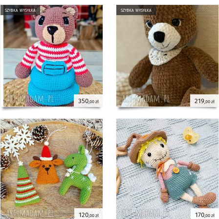
szybka wysyłka
szybka wysyłka
350
219
,00 zł
,00 zł
120
170
,00 zł
,00 zł