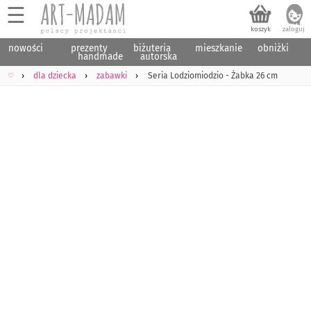
☰
nowości
prezenty
biżuteria
mieszkanie
obniżki
handmade
autorska
♡
dla dziecka
zabawki
Seria Lodziomiodzio - Żabka 26 cm