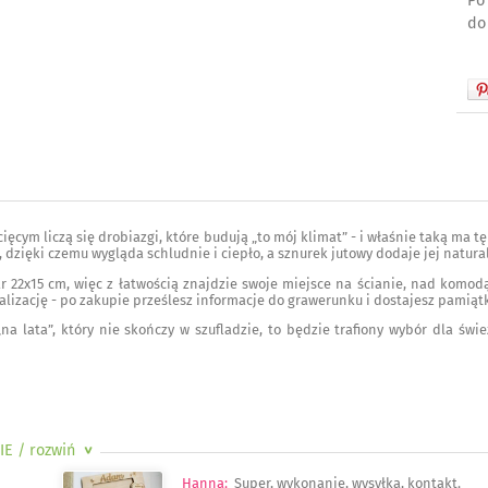
Po
do
ięcym liczą się drobiazgi, które budują „to mój klimat” - i właśnie taką ma tę
 dzięki czemu wygląda schludnie i ciepło, a sznurek jutowy dodaje jej natur
 22x15 cm, więc z łatwością znajdzie swoje miejsce na ścianie, nad komodą
lizację - po zakupie prześlesz informacje do grawerunku i dostajesz pamią
„na lata”, który nie skończy w szufladzie, to będzie trafiony wybór dla ś
IE
/ rozwiń
>
Hanna
:
Super, wykonanie, wysyłka, kontakt.