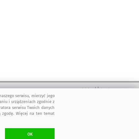
aszego serwisu, mierzyć jego
2011-2026 © ArtMadam
aniu i urządzeniach zgodnie z
Wszelkie prawa zastrzeżone.
tratora serwisu Twoich danych
 zgodę. Więcej na ten temat
OK