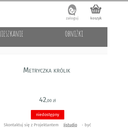
zaloguj
koszyk
ieszkanie
obniżki
Metryczka królik
42
,00 zł
niedostępny
Skontaktuj się z Projektantem
Jjstudio
- być