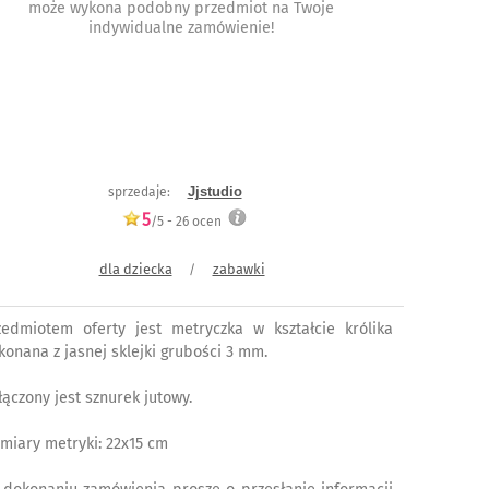
może wykona podobny przedmiot na Twoje
indywidualne zamówienie!
Jjstudio
sprzedaje:
5
/5 -
26
ocen
dla dziecka
zabawki
/
zedmiotem oferty jest metryczka w kształcie królika
konana z jasnej sklejki grubości 3 mm.
łączony jest sznurek jutowy.
miary metryki: 22x15 cm