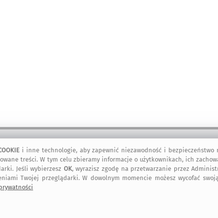
COOKIE
i inne technologie, aby zapewnić niezawodność i bezpieczeństwo n
kontakt
artMadam na
art-Madam na
art-Madam na
owane treści. W tym celu zbieramy informacje o użytkownikach, ich zachow
Facebook-u
Instagram
Pinterest
arki. Jeśli wybierzesz
OK
, wyrazisz zgodę na przetwarzanie przez Adminis
eniami Twojej przeglądarki. W dowolnym momencie możesz wycofać swoją
 prywatności