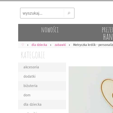
nowości
preze
han
♡
dla dziecka
zabawki
Metryczka królik - personal
KATEGORIE
akcesoria
dodatki
biżuteria
dom
dla dziecka