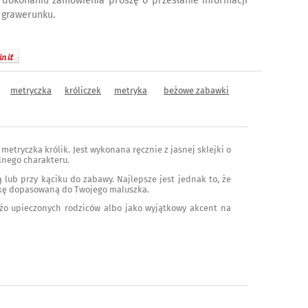
 dokonaniu zamówienia proszę o przesłanie informacji
 grawerunku.
metryczka
króliczek
metryka
beżowe zabawki
 metryczka królik. Jest wykonana ręcznie z jasnej sklejki o
alnego charakteru.
 lub przy kąciku do zabawy. Najlepsze jest jednak to, że
tkę dopasowaną do Twojego maluszka.
wieżo upieczonych rodziców albo jako wyjątkowy akcent na