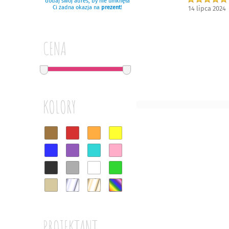
dodaj swój adres, by nie umknęła
Ci żadna okazja na
prezent
!
14 lipca 2024
CENA
KOLORY
PROJEKTANT