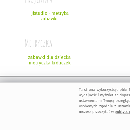
Jjstudio - metryka
zabawki
Metryczka
zabawki dla dziecka
metryczka króliczek
Ta strona wykorzystuje pliki
bezpieczne
regulamin
dołącz do nas
informacje
wydajność i wyświetlać dopas
zakupy
serwisu
ustawieniami Twojej przegląd
osobowych zgodnie z ustawi
możesz przeczytać w
polityce