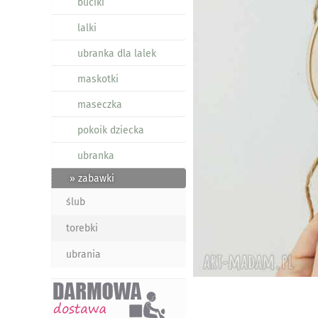
buciki
lalki
ubranka dla lalek
maskotki
maseczka
pokoik dziecka
ubranka
» zabawki
ślub
torebki
ubrania