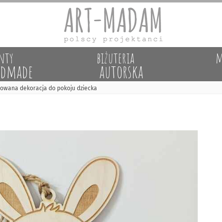
nty
biżuteria
m
dmade
autorska
izowana dekoracja do pokoju dziecka