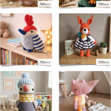
180
200
,00 zł
,00 zł
150
250
,00 zł
,00 zł