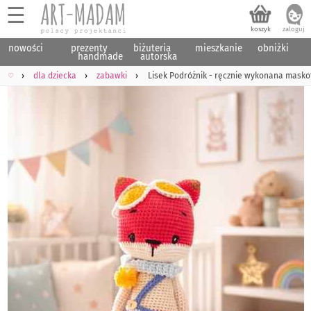
☰
nowości
prezenty
biżuteria
mieszkanie
obniżki
handmade
autorska
♡
dla dziecka
zabawki
Lisek Podróżnik - ręcznie wykonana masko