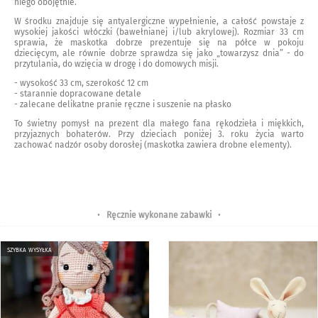
niego obojętnie.
W środku znajduje się antyalergiczne wypełnienie, a całość powstaje z
wysokiej jakości włóczki (bawełnianej i/lub akrylowej). Rozmiar 33 cm
sprawia, że maskotka dobrze prezentuje się na półce w pokoju
dziecięcym, ale równie dobrze sprawdza się jako „towarzysz dnia” - do
przytulania, do wzięcia w drogę i do domowych misji.
- wysokość 33 cm, szerokość 12 cm
- starannie dopracowane detale
- zalecane delikatne pranie ręczne i suszenie na płasko
To świetny pomysł na prezent dla małego fana rękodzieła i miękkich,
przyjaznych bohaterów. Przy dzieciach poniżej 3. roku życia warto
zachować nadzór osoby dorosłej (maskotka zawiera drobne elementy).
•
Ręcznie wykonane zabawki
•
szybka wysyłka