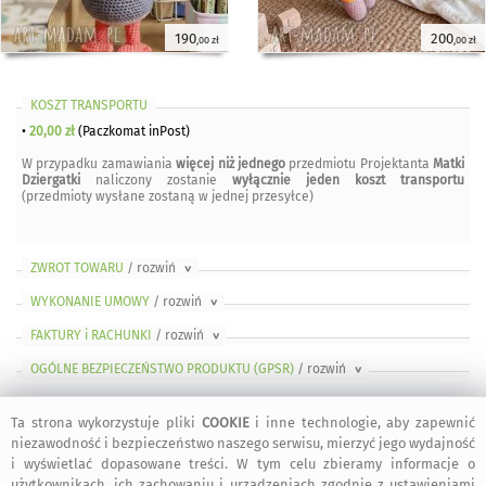
190
200
,00 zł
,00 zł
KOSZT TRANSPORTU
•
20,00 zł
(Paczkomat inPost)
W przypadku zamawiania
więcej niż jednego
przedmiotu Projektanta
Matki
Dziergatki
naliczony zostanie
wyłącznie jeden koszt transportu
(przedmioty wysłane zostaną w jednej przesyłce)
ZWROT TOWARU
/ rozwiń
>
WYKONANIE UMOWY
/ rozwiń
>
FAKTURY i RACHUNKI
/ rozwiń
>
OGÓLNE BEZPIECZEŃSTWO PRODUKTU (GPSR)
/ rozwiń
>
Ta strona wykorzystuje pliki
COOKIE
i inne technologie, aby zapewnić
niezawodność i bezpieczeństwo naszego serwisu, mierzyć jego wydajność
i wyświetlać dopasowane treści. W tym celu zbieramy informacje o
bezpieczne
regulamin
dołącz do nas
informacje
użytkownikach, ich zachowaniu i urządzeniach zgodnie z ustawieniami