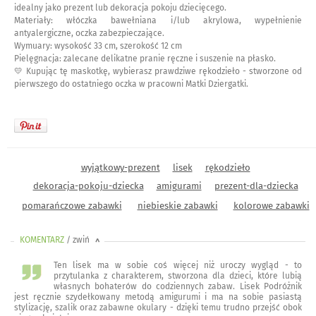
idealny jako prezent lub dekoracja pokoju dziecięcego.
Materiały: włóczka bawełniana i/lub akrylowa, wypełnienie
antyalergiczne, oczka zabezpieczające.
Wymuary: wysokość 33 cm, szerokość 12 cm
Pielęgnacja: zalecane delikatne pranie ręczne i suszenie na płasko.
💛 Kupując tę maskotkę, wybierasz prawdziwe rękodzieło - stworzone od
pierwszego do ostatniego oczka w pracowni Matki Dziergatki.
wyjątkowy-prezent
lisek
rękodzieło
dekoracja-pokoju-dziecka
amigurami
prezent-dla-dziecka
pomarańczowe zabawki
niebieskie zabawki
kolorowe zabawki
KOMENTARZ
/ zwiń
<
Ten lisek ma w sobie coś więcej niż uroczy wygląd - to
przytulanka z charakterem, stworzona dla dzieci, które lubią
własnych bohaterów do codziennych zabaw. Lisek Podróżnik
jest ręcznie szydełkowany metodą amigurumi i ma na sobie pasiastą
stylizację, szalik oraz zabawne okulary - dzięki temu trudno przejść obok