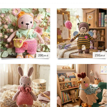
200
250
,00 zł
,00 zł