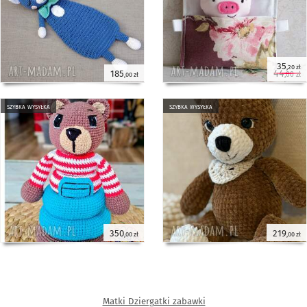
35
,20 zł
44
185
,00 zł
,00 zł
szybka wysyłka
szybka wysyłka
350
219
,00 zł
,00 zł
Matki Dziergatki zabawki