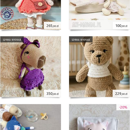
265
100
,00 zł
,00 zł
szybka wysyłka
szybka wysyłka
350
229
,00 zł
,00 zł
-20%